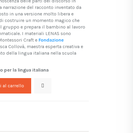
noscenza delle parti del discorso in
a narrazione del racconto inventato da
sto in una versione molto libera e
e di costruire un momento magico che
el gruppo e prepara il bambino al lavoro
mmaticale. I materiali LENAS sono
 Montessori Craft e
Fondazione
ca Collovà, maestra esperta creativa e
o della lingua italiana nella scuola
 per la lingua italiana
 al carrello