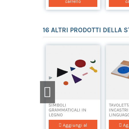
carrello
c
16 ALTRI PRODOTTI DELLA 
OLE PER
SIMBOLI
TAVOLETT
BETARIO
GRAMMATICALI IN
INCASTRI
PATO ROSSO E
LEGNO
LINGUAG
Aggiungi al
Aggiungi al
Agg