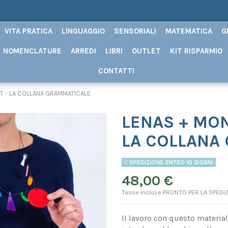
VITA PRATICA
LINGUAGGIO
SENSORIALI
MATEMATICA
G
NOMENCLATURE
ARREDI
LIBRI
OUTLET
KIT RISPARMIO
CONTATTI
T - LA COLLANA GRAMMATICALE
LENAS + MON
LA COLLANA
SPEDIZIONE ENTRO 10 GIORNI
48,00 €
Tasse incluse
PRONTO PER LA SPEDIZ
Il lavoro con questo material