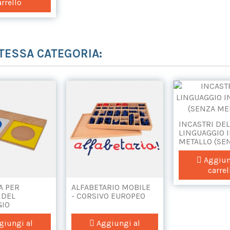
arrello
STESSA CATEGORIA:
INCASTRI DE
LINGUAGGIO 
METALLO (SE
MENSOLE)
Aggiun
carrel
A PER
ALFABETARIO MOBILE
 DEL
- CORSIVO EUROPEO
GIO
iungi al
Aggiungi al