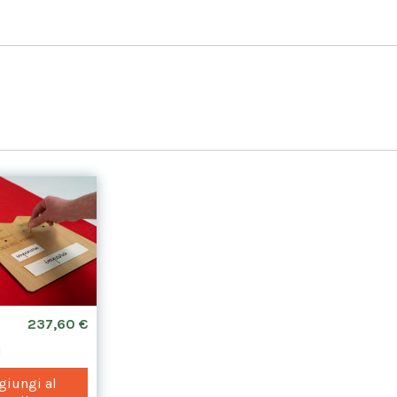
237,60 €
I
iungi al