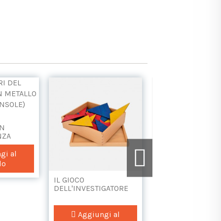
L
IN
NZA
gi al
lo
IL GIOCO
SCHEDARIO A 6
DELL'INVESTIGATORE
SCOMPARTI APERT
Aggiungi al
Aggiungi a