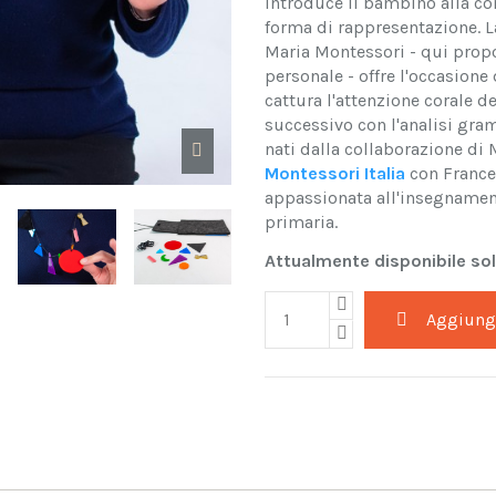
introduce il bambino alla co
forma di rappresentazione. L
Maria Montessori - qui propo
personale - offre l'occasion
cattura l'attenzione corale d
successivo con l'analisi gra
nati dalla collaborazione di
Montessori Italia
con Frances
appassionata all'insegnament
primaria.
Attualmente disponibile solo
Aggiungi