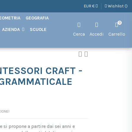
EUR €
Wishlist (
)
EOMETRIA
GEOGRAFIA
0
AZIENDA
SCUOLE
Cerca
Accedi
Carrello
TESSORI CRAFT -
 GRAMMATICALE
IONE!
e si propone a partire dai sei anni e